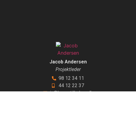
Jacob Andersen
Projektleder
98 12 34 11
44 12 22 37
ja@berastilladser.dk