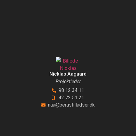
Nicklas Aagaard
Projektleder
98 12 34 11
42 72 51 21
naa@berastilladser.dk