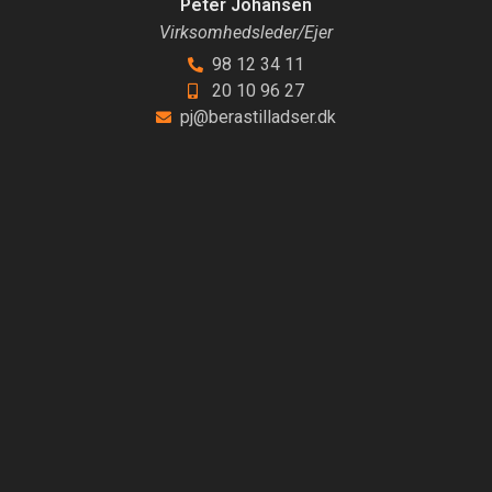
Peter Johansen
Virksomhedsleder/Ejer
98 12 34 11
20 10 96 27
pj@berastilladser.dk