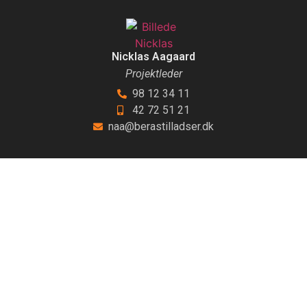
Nicklas Aagaard
Projektleder
98 12 34 11
42 72 51 21
naa@berastilladser.dk