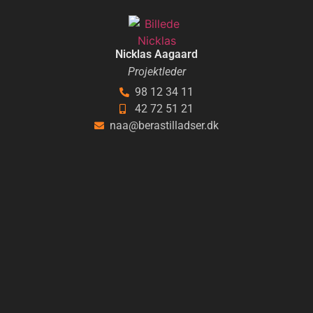
Nicklas Aagaard
Projektleder
98 12 34 11
42 72 51 21
naa@berastilladser.dk