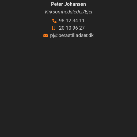
Peter Johansen
Virksomhedsleder/Ejer
98 12 34 11
20 10 96 27
pj@berastilladser.dk