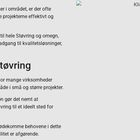
r i området, er der ofte
e projekterne effektivt og
 til hele Støvring og omegn,
gang til kvalitetsløsninger,
Støvring
 hvor mange virksomheder
de i små og større projekter.
n gør det nemt at
ring til et ideelt sted for
 imødekomme behovene i dette
itet er afgørende.