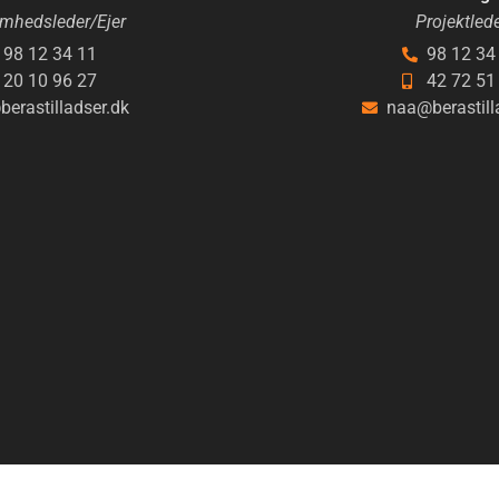
omhedsleder/Ejer
Projektled
98 12 34 11
98 12 34
20 10 96 27
42 72 51
berastilladser.dk
naa@berastill