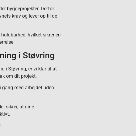
der byggeprojekter. Derfor
synets krav og lever op til de
 holdbarhed, hvilket sikrer en
rrelse.
ning i Støvring
i Støvring, er vi klar til at
ak om dit projekt.
e i gang med arbejdet uden
er sikrer, at dine
tivt.
!