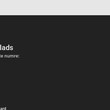
llads
kte numre:
aard