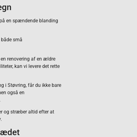
egn
 på en spændende blanding
il både små
 en renovering af en ældre
iteter, kan vi levere det rette
g i Støvring, får du ikke bare
men også en
.
er og stræber altid efter at
.
jsædet